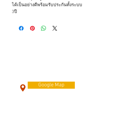
ได้เป็นอย่างดีพร้อมรับประกันทั้งระบบ
3ปี
Contact Us
179 ถ. โชคชัย 4 แขวงลาดพร้าว
เขตลาดพร้าว กรุงเทพมหานคร 10230
Tel Mobile :
087-564-5934
Line id : @kuljaesol
Google Map
Customer Service
Contact Us
/ ติดต่อเรา >
FAQ
/ Payment & Warranty >