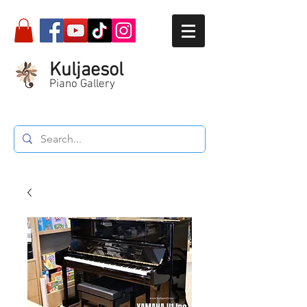
Kuljaesol
Piano Gallery
Call :
087-564-5934