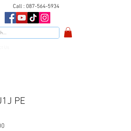
Call : 087-564-5934
ct Us
U1J PE
Price
00