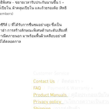
ทธิพิเศษ – ขยายเวลารับประกันนานขึ้น 5 +
U1J FEATURES
าอี้เปียโน, ผ้าคลุมเปียโน และถ้วยรองล้อ (สิทธิ
Cut thread tunin
Members)
Pinblock made i
Solid copper wou
์ U ที่ได้รับการชื่นชมอย่างสูง ซึ่งเป็น
Hard maple brid
ฮ่า การสร้างลักษณะพิเศษด้านระดับเสียงที่
Aluminium alloy a
ราณีตภายนอก มาพร้อมพื้นผิวเคลือบอย่างดี
Spruce keys with
ไว้ได้ตลอดกาล
Mute pedal
Yamaha designed
Polyester finish
Vacuum Shield Mo
Single caster
Customer Service
Contact Us
/ ติดต่อเรา >
FAQ
/ Payment & Warranty >
Product Manuals
/ คู่มือประกอบเปียโน
Privacy policy
/นโยบายความเป็นส่วน
Shipping
/การส่งสินค้า