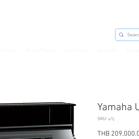
t Pianos
Grand Pianos
Use Pianos
About Us
Conta
Yamaha 
SKU: u1j
THB 209,000.