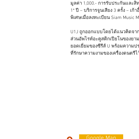
มูลค่า 1,000.- การรับประกันและสิ
1* ปี – บริการจูนเสียง 3 ครั้ง – เก้
พิเศษเมื่อลงทะเบียน Siam Music 
U1J ถูกออกแบบโดยได้แนวคิดจากซีรีส
ส่วนอัพไรท์อะคูสติกเปียโนของยามา
ยอดเยี่ยมของซีรีส์ U พร้อมความป
ที่รักษาความงามของเครื่องดนตรี
Contact Us
179 ถ. โชคชัย 4 แขวงลาดพร้าว
เขตลาดพร้าว กรุงเทพมหานคร 10230
Tel Mobile : 087-564-5934
Line id : @kuljaesol
Google Map