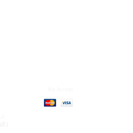
g pins, made in-house at Yamaha
n-house at Yamaha
nd bass strings
ges
ction rails
 hardwood buttons
 hammers with underfelt
uld Process (V-Pro) plate
We Accept
 >
ตัว