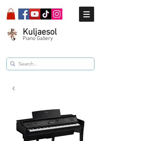
Kuljaesol
Piano Gallery
Call :
087-564-5934