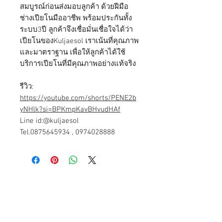
สมบูรณ์ก่อนส่งมอบลูกค้า ด้วยฝีมือ
ช่างเปียโนมืออาชีพ พร้อมประกันทั้ง
ระบบ3ปี ลูกค้าจึงเชื่อมั่นเชื่อใจได้ว่า
เปียโนของKuljaesol เราเน้นที่คุณภาพ
และมาตราฐาน เพื่อให้ลูกค้าได้ใช้
บริการเปียโนที่มีคุณภาพอย่างแท้จริง
รีวิว:
https://youtube.com/shorts/PENE2b
yNHlk?si=BPKmpKavBHvudHAf
Line id:@kuljaesol
Tel.0875645934 , 0974028888
Contact Us
179 ถ. โชคชัย 4 แขวงลาดพร้าว
เขตลาดพร้าว กรุงเทพมหานคร 10230