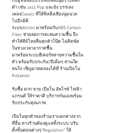
กับผู้ชื่นชอบบรรเลงเพลงนุ่มๆ เบสลึก
ต่ำ เช่น Jazz Pop และยัง บรรเลง
เพลงClassic ที่ให้ฟิลลิ่งเสียงนุ่มนวล
ไปอีกมิติ
ระบบAction มาพร้อมกับABS Carbon
Fiber ช่วยลดการสะสมความชื้น จึง
ทำให้คีย์ไหลลื่นทุกตัวโน๊ต ไม่ติดขัด
ในข่วงเวลาอากาศชื้น
มาพร้อมระบบฮีเตอร์สลายความชื้นใน
ตัว พร้อมรับประกัน3ปีเต็มๆ ท่านใด
สนใจ เชิญมาทดลองได้ที่ ร้านเปียโน
Kuljaesol
รับซื้อ ฝาก ขาย เปียโน อัพไรท์ ไฟฟ้า
แกรนด์ ให้ราคาดี บริการกันเองพร้อม
รับประกับคุณภาพ
เปียโนทุกตัวของร้านเราแตกต่างจาก
ที่อื่น ทางร้านต้องดูแลทั้งระบบ ปรับ
ตั้งขั้นตอนต่างๆ”Regulation” ให้