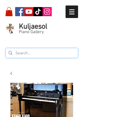
Kuljaesol
Piano Gallery
Call :
087-564-5934