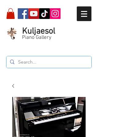
Kuljaesol
Piano Gallery
Call :
087-564-5934