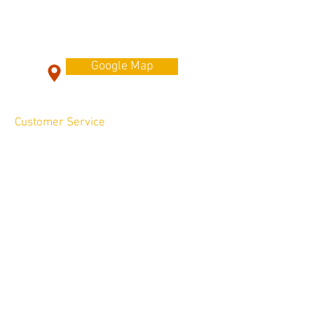
179 ถ. โชคชัย 4 แขวงลาดพร้าว
เขตลาดพร้าว กรุงเทพมหานคร 10230
Tel Mobile :
087-564-5934
Line id : @kuljaesol
Google Map
Customer Service
Contact Us
/ ติดต่อเรา >
FAQ
/ Payment & Warranty >
Product Manuals
/ คู่มือประกอบเปียโน
>
Privacy policy
/นโยบายความเป็นส่วน
ตัว
Shipping
/การส่งสินค้า
Return Policy
/นโยบายการคืนสินค้า
We Accept