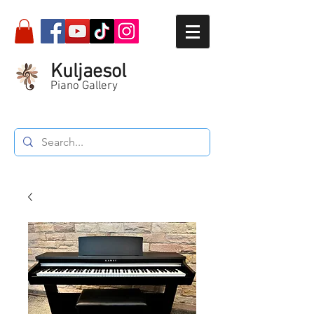
Kuljaesol
Piano Gallery
Call :
087-564-5934