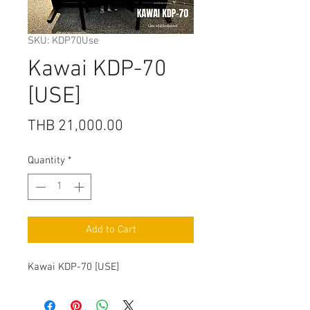
SKU: KDP70Use
Kawai KDP-70
[USE]
Price
THB 21,000.00
Quantity
*
Add to Cart
Kawai KDP-70 [USE]