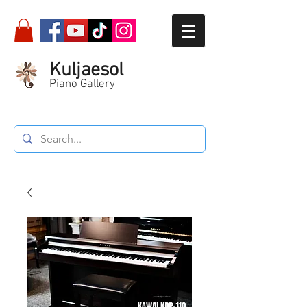
Kuljaesol
Piano Gallery
Call :
087-564-5934